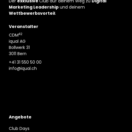
Der
exklusive
Club auf deinem Weg zu
Digital
Marketing Leadership
und deinem
Wettbewerbsvorteil
.
Veranstalter
42
CDM
iqual AG
Bollwerk 31
3011 Bern
+41 31 550 50 00
info@iqual.ch
Angebote
Club Days